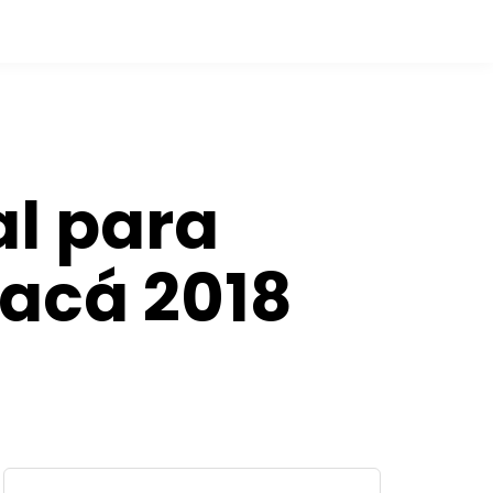
l para
yacá 2018