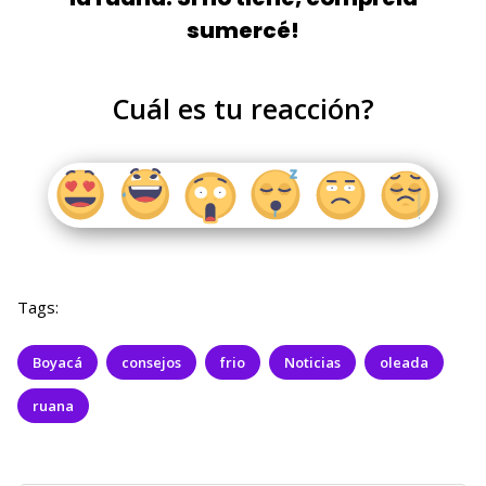
sumercé!
Cuál es tu reacción?
Tags:
Boyacá
consejos
frio
Noticias
oleada
ruana