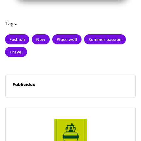
Tags:
Fashion
New
Place well
Summer passion
Travel
Publicidad