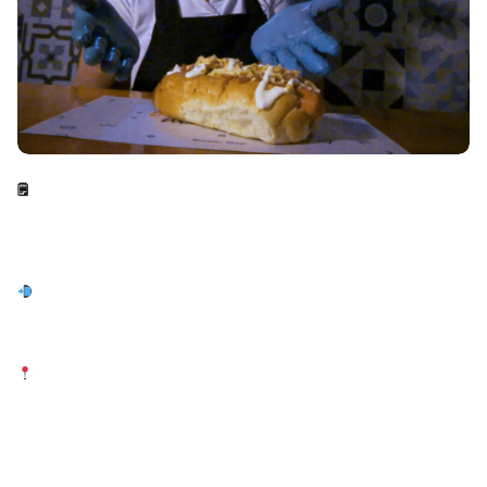
🗒
Ingredientes: Pan artesanal, cebollita, salchicha de cerdo,
tocineta ahumada, papita pulverizada y salsa deluxe.
Domicilios: 310 6798484
Dirección: Centro Comercial Boulevard Tunja, local 134 –
Servicio a la mesa.