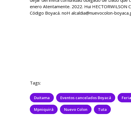
Tags:
Duitama
Eventos cancelados Boyacá
Feria
Mpniquirá
Nuevo Colon
Tuta