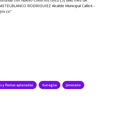
s y fiestas aplazadas
Garagoa
Jenesano