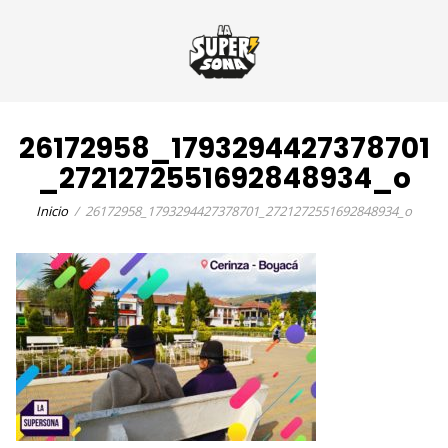
26172958_1793294427378701
_2721272551692848934_o
Inicio
26172958_1793294427378701_2721272551692848934_o