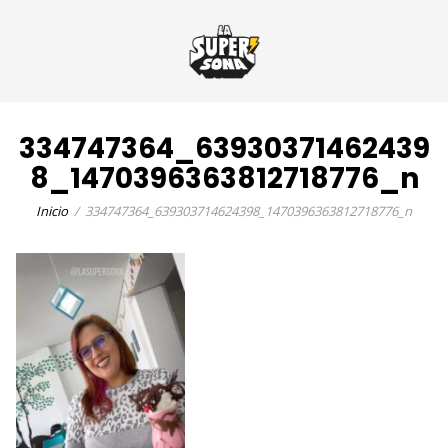
334747364_63930371462439
8_1470396363812718776_n
Inicio
334747364_639303714624398_1470396363812718776_n