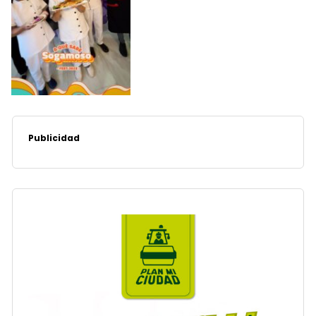
Publicidad