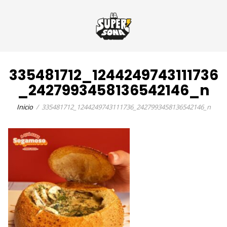
335481712_1244249743111736
_2427993458136542146_n
Inicio
335481712_1244249743111736_2427993458136542146_n