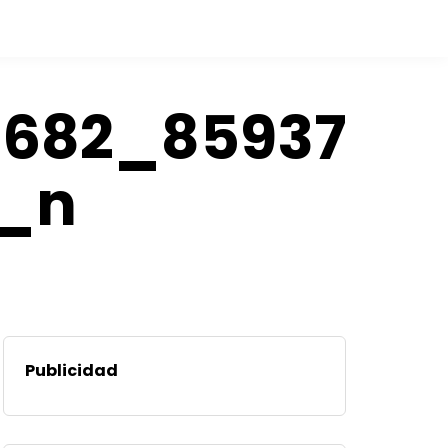
6682_85937
0_n
Publicidad