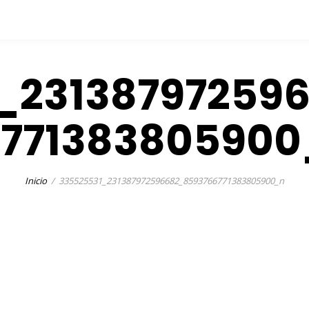
_23138797259
77138380590
Inicio
335525531_231387972596682_8593766771383805900_n