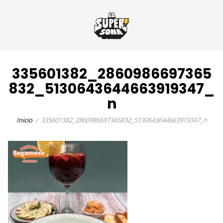
335601382_2860986697365
832_5130643644663919347_
n
Inicio
335601382_2860986697365832_5130643644663919347_n