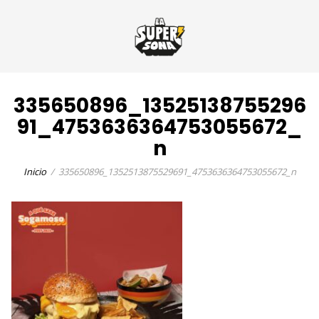
335650896_13525138755296
91_4753636364753055672_
n
Inicio
335650896_1352513875529691_4753636364753055672_n