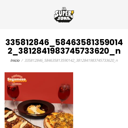
335812846_58463581359014
2_3812841983745733620_n
Inicio
335812846_584635813590142_3812841983745733620_n