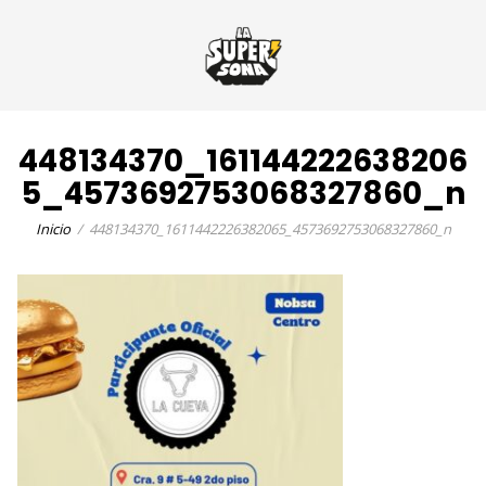
448134370_161144222638206
5_4573692753068327860_n
Inicio
448134370_1611442226382065_4573692753068327860_n