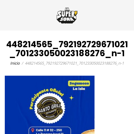
448214565_792192729671021
_701233050023188276_n-1
Inicio
448214565_792192729671021_701233050023188276_n-1