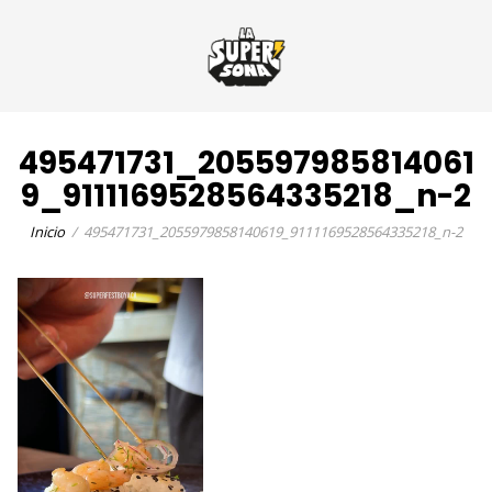
495471731_205597985814061
9_9111169528564335218_n-2
Inicio
495471731_2055979858140619_9111169528564335218_n-2