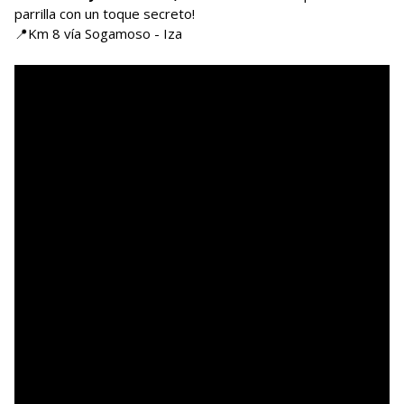
parrilla con un toque secreto!
📍Km 8 vía Sogamoso - Iza