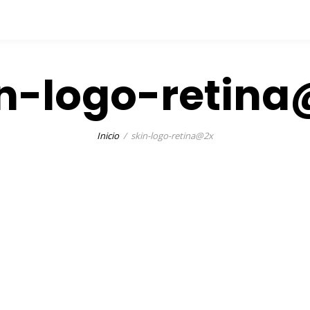
n-logo-retin
Inicio
skin-logo-retina@2x