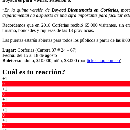
Boyacá es para Vivirla: Pabellón 8.
“
En la quinta versión de
Boyacá Bicentenaria en Corferias
, most
departamental ha dispuesto de una cifra importante para facilitar est
Recordemos que en 2018 Corferias recibió 65.000 visitantes, sin em
turismo, bondades y riquezas de las 13 provincias.
Las puertas estarán abiertas para todos los públicos a partir de las 9:
Lugar:
Corferias (Carrera 37 # 24 – 67)
Fecha:
del 15 al 18 de agosto
Boletería:
adulto, $10.000; niño, $8.000 (por
ticketshop.com.co
)
Cuál es tu reacción?
+1
0
+1
0
+1
0
+1
0
+1
0